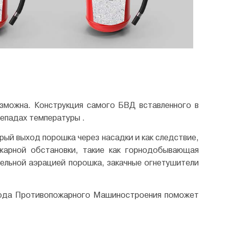
озможна. Конструкция самого БВД вставленного в
репадах температуры .
ый выход порошка через насадки и как следствие,
жарной обстановки, такие как горнодобывающая
тельной аэрацией порошка, закачные огнетушители
вода Противопожарного Машиностроения поможет