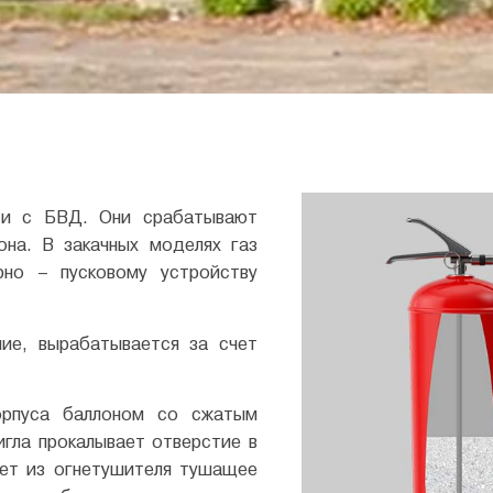
е и с БВД. Они срабатывают
она. В закачных моделях газ
рно – пусковому устройству
ие, вырабатывается за счет
орпуса баллоном со сжатым
игла прокалывает отверстие в
яет из огнетушителя тушащее